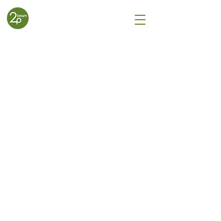
Strukturierte
Lead-
Generierung für
mehr
Verkaufschance
n
Effektive Lead Generierung ist der
Schlüssel zu kontinuierlichem
Vertriebserfolg.