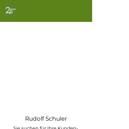
Vorträge
Inspiration und Erkenntnisse:
Vorträge, welche die Zuhörer
weiterbringen und zum Nachdenken
anregen
Speaker
Rudolf Schuler
Sie suchen für Ihre Kunden-,